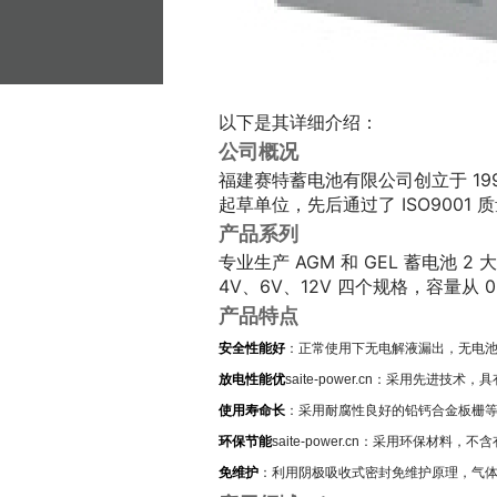
联系电话：400-808-1172 联系邮箱：15332300
友情链接：
英国KE蓄电池
劲博蓄电池
丰日蓄电池
西力
阳蓄电池
CSB蓄电池
理士蓄电池
双登蓄电池
耐普蓄电
以下是其详细介绍：
公司概况
福建赛特蓄电池有限公司创立于 19
起草单位，先后通过了 ISO9001 
产品系列
专业生产 AGM 和 GEL 蓄电池
4V、6V、12V 四个规格，容量从 0.
产品特点
安全性能好
：正常使用下无电解液漏出，无电
放电性能优
saite-power.cn
：采用先进技术，具
使用寿命长
：采用耐腐性良好的铅钙合金板栅等优
环保节能
saite-power.cn
：采用环保材料，不含
免维护
：利用阴极吸收式密封免维护原理，气体